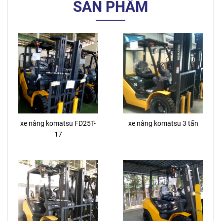
SẢN PHẨM
xe nâng komatsu FD25T-
xe nâng komatsu 3 tấn
17