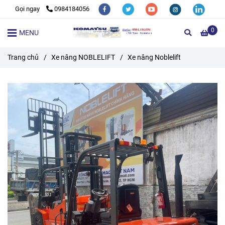
Gọi ngay
0984184056
0
MENU
Trang chủ
/
Xe nâng NOBLELIFT
/
Xe nâng Noblelift