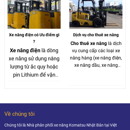
dài và tối ưu chi phí,
bãi vẫn giữ chất lượng tốt.
đây gần như là “chuẩn
mới” thay thế xe nâng
dầu trong nhiều ngành.
Xe nâng điện có Ưu điểm gì
Dịch vụ cho thuê xe nâng
?
Cho thuê xe nâng
là dịch
Xe nâng điện
là dòng
vụ cung cấp các loại xe
nâng hàng (xe nâng điện,
xe nâng sử dụng năng
xe nâng dầu, xe nâng
lượng từ ắc quy hoặc
tay…) theo hình thức thuê
pin Lithium để vận
ngắn hạn hoặc dài hạn.
hành, thay thế cho xe
Khách hàng có thể sử
nâng chạy dầu hoặc
dụng xe trong thời gian
xăng truyền thống.
cần thiết mà không cần lo
Đây là giải pháp hiện
lắng về bảo trì, sửa chữa
Về chúng tôi
đại, được sử dụng rộng
hay khấu hao tài sản.
rãi trong kho hàng, nhà
Chúng tôi là Nhà phân phối xe nâng Komatsu Nhật Bản tại Việt