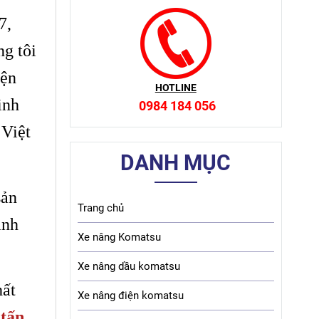
7,
ng tôi
iện
HOTLINE
inh
0984 184 056
 Việt
DANH MỤC
sản
Trang chủ
ành
Xe nâng Komatsu
Xe nâng dầu komatsu
hất
Xe nâng điện komatsu
 tấn