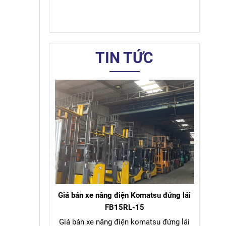
xe nâng komatsu FD30T-17
TIN TỨC