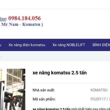
u
Xe nâng điện komatsu
Xe nâng NOBLELIFT
BÌNH ĐIỆ
n
xe nâng komatsu 2.5 tấn
Nhà sản xuất:
KOMATSU
Mã sản phẩm:
FD25T-17 / 
xe nâng komatsu 2,5 tấn
mới nhất hiện nay năm sả