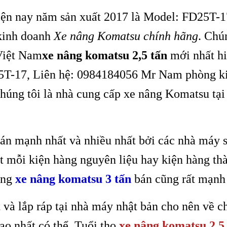
ện nay năm sản xuất 2017 là Model: FD25T-1
kinh doanh
Xe nâng Komatsu chính hãng
. Chú
Việt Nam
xe nâng komatsu 2,5 tấn
mới nhất h
25T-17, Liên hệ: 0984184056 Mr Nam phòng k
úng tôi là nhà cung cấp xe nâng Komatsu tại
án mạnh nhất và nhiều nhất bởi các nhà máy 
t mỗi kiện hàng nguyên liệu hay kiện hàng th
dòng
xe nâng komatsu 3 tấn
bán cũng rất mạnh
và lắp ráp tại nhà máy nhật bản cho nên về c
ao nhất có thể. Tuổi thọ
xe nâng komatsu 2.5