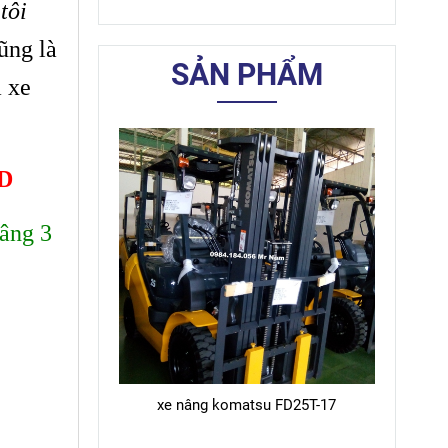
tôi
ũng là
SẢN PHẨM
 xe
ND
âng 3
xe nâng komatsu FD25T-17