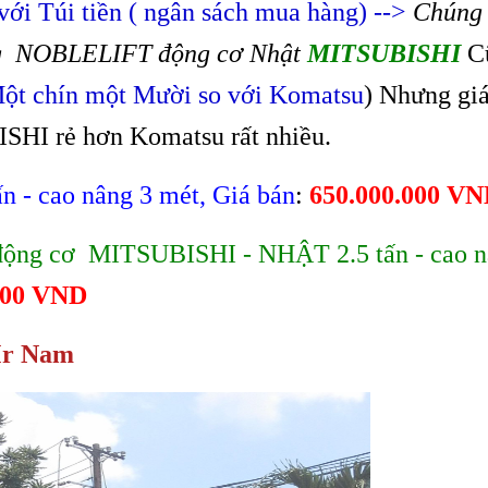
ới Túi tiền ( ngân sách mua hàng) -->
Chúng 
âng NOBLELIFT động cơ Nhật
MITSUBISHI
C
ột chín một Mười so với Komatsu
) Nhưng giá
SHI rẻ hơn Komatsu rất nhiều.
n - cao nâng 3 mét, Giá bán
:
650.000.000 V
 động cơ MITSUBISHI - NHẬT 2.5 tấn - cao n
.000 VND
Mr Nam