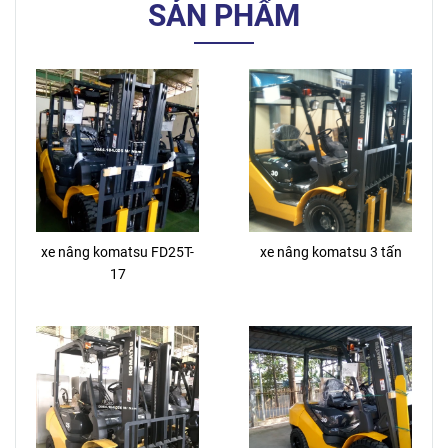
SẢN PHẨM
xe nâng komatsu FD25T-
xe nâng komatsu 3 tấn
17