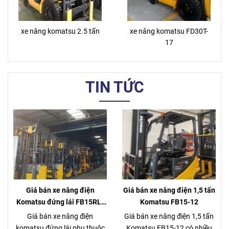
xe nâng komatsu 2.5 tấn
xe nâng komatsu FD30T-
17
TIN TỨC
Giá bán xe nâng điện
Giá bán xe nâng điện 1,5 tấn
Komatsu đứng lái FB15RL-
Komatsu FB15-12
15
Giá bán xe nâng điện
Giá bán xe nâng điện 1,5 tấn
komatsu đứng lái phụ thuộc
Komatsu FB15-12 có nhiều