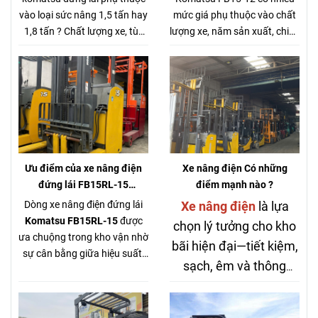
vào loại sức nâng 1,5 tấn hay
mức giá phụ thuộc vào chất
1,8 tấn ? Chất lượng xe, tùy
lượng xe, năm sản xuất, chiều
vào năm sản xuất, tình trạng
cao khung nâng, loại khung
xe thực tế, vỏ xe mới hay vỏ
nâng, tình trạng xe thế nào:
xe cũ, bình điện Axit chì hay
Lốp xe mới hay lốp xe cũ, ...
Bình điện Pin Lithium,... rất
nhiều yếu tố để quyết định giá
bán của xe nâng điện đứng
lái komatsu
Ưu điểm của xe nâng điện
Xe nâng điện Có những
đứng lái FB15RL-15
điểm mạnh nào ?
KOMATSU
Dòng xe nâng điện đứng lái
Xe nâng điện
là lựa
Komatsu FB15RL-15
được
chọn lý tưởng cho kho
ưa chuộng trong kho vận nhờ
bãi hiện đại—tiết kiệm,
sự cân bằng giữa hiệu suất,
sạch, êm và thông
độ linh hoạt và tiết kiệm chi
minh. Nếu bạn đang
phí. Komatsu nổi tiếng về độ
bền, hoạt động ổn định lâu
hướng tới vận hành lâu