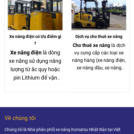
dài, đặc biệt với xe nhập Nhật
dài và tối ưu chi phí,
bãi vẫn giữ chất lượng tốt.
đây gần như là “chuẩn
mới” thay thế xe nâng
dầu trong nhiều ngành.
Xe nâng điện có Ưu điểm gì
Dịch vụ cho thuê xe nâng
?
Cho thuê xe nâng
là dịch
Xe nâng điện
là dòng
vụ cung cấp các loại xe
nâng hàng (xe nâng điện,
xe nâng sử dụng năng
xe nâng dầu, xe nâng
lượng từ ắc quy hoặc
tay…) theo hình thức thuê
pin Lithium để vận
ngắn hạn hoặc dài hạn.
hành, thay thế cho xe
Khách hàng có thể sử
nâng chạy dầu hoặc
dụng xe trong thời gian
xăng truyền thống.
cần thiết mà không cần lo
Đây là giải pháp hiện
lắng về bảo trì, sửa chữa
Về chúng tôi
đại, được sử dụng rộng
hay khấu hao tài sản.
rãi trong kho hàng, nhà
Chúng tôi là Nhà phân phối xe nâng Komatsu Nhật Bản tại Việt