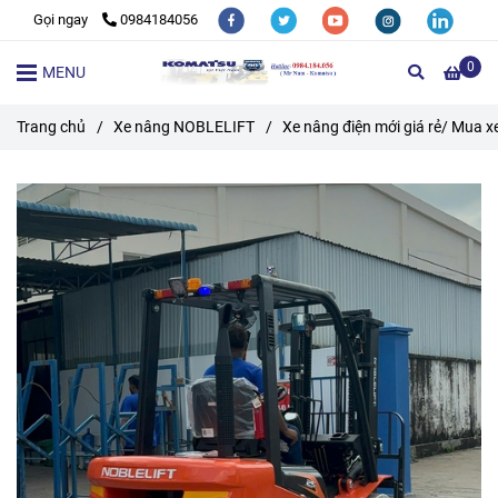
Gọi ngay
0984184056
0
MENU
Trang chủ
/
Xe nâng NOBLELIFT
/
Xe nâng điện mới giá rẻ/ Mua xe